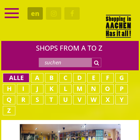
SERVICE
en
DATES
CULTURE
EATING OUT
SHOPS FROM A TO Z
ALLE
A
B
C
D
E
F
G
H
I
J
K
L
M
N
O
P
Q
R
S
T
U
V
W
X
Y
Z