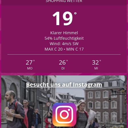
SHOPPING WETTER
19
°
Klarer Himmel
54% Luftfeuchtigkeit
Wind: 4m/s SW
MAX C 20 • MIN C 17
27
26
32
°
°
°
MO
DI
MI
Besucht uns auf Instagram