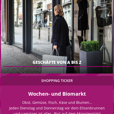
GESCHÄFTE VON A BIS Z
HOPPING TICKER
SH
n- und Biomarkt
ENTSPA
, Fisch, Käse und Blumen…
An allen Wochentagen gilt
Donnerstag vor dem Elisenbrunnen
Ticket“ für 5 Euro für 
lles „Bio“ auf dem Münsterplatz!
innerha