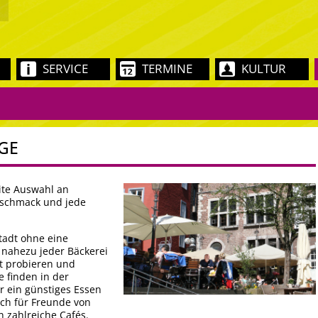
SERVICE
TERMINE
KULTUR
GE
ite Auswahl an
eschmack und jede
tadt ohne eine
 nahezu jeder Bäckerei
t probieren und
 finden in der
r ein günstiges Essen
ch für Freunde von
n zahlreiche Cafés.