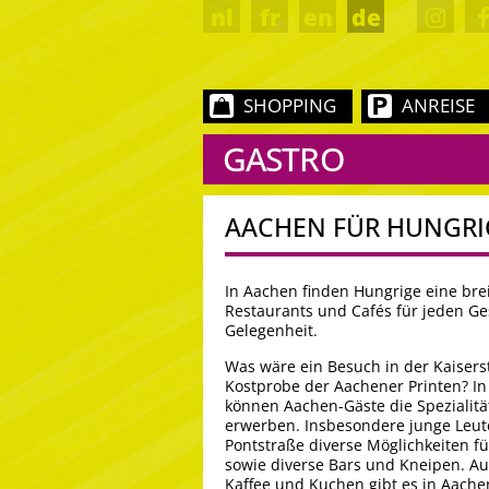
nl
fr
en
de
SHOPPING
ANREISE
GASTRO
AACHEN FÜR HUNGRI
In Aachen finden Hungrige eine bre
Restaurants und Cafés für jeden G
Gelegenheit.
Was wäre ein Besuch in der Kaisers
Kostprobe der Aachener Printen? In
können Aachen-Gäste die Spezialitä
erwerben. Insbesondere junge Leute
Pontstraße diverse Möglichkeiten fü
sowie diverse Bars und Kneipen. Au
Kaffee und Kuchen gibt es in Aache