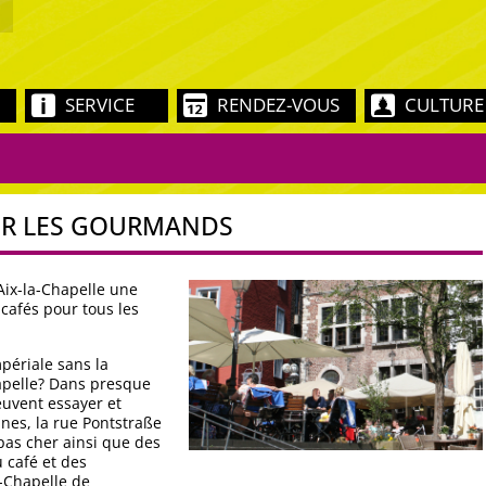
SERVICE
RENDEZ-VOUS
CULTURE
UR LES GOURMANDS
Aix-la-Chapelle une
 cafés pour tous les
mpériale sans la
hapelle? Dans presque
euvent essayer et
unes, la rue Pontstraße
 pas cher ainsi que des
u café et des
a-Chapelle de