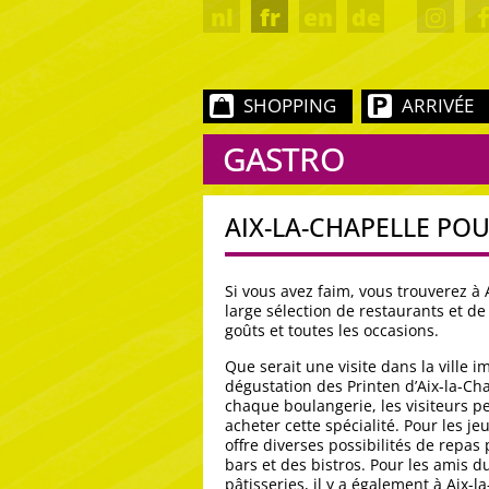
nl
fr
en
de
SHOPPING
ARRIVÉE
GASTRO
AIX-LA-CHAPELLE PO
Si vous avez faim, vous trouverez à 
large sélection de restaurants et de
goûts et toutes les occasions.
Que serait une visite dans la ville i
dégustation des Printen d’Aix-la-C
chaque boulangerie, les visiteurs p
acheter cette spécialité. Pour les je
offre diverses possibilités de repas
bars et des bistros. Pour les amis d
pâtisseries, il y a également à Aix-l