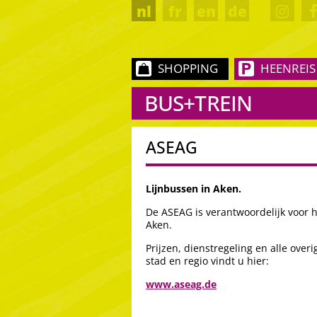
nl
fr
en
de
SHOPPING
HEENREIS
BUS+TREIN
ASEAG
Lijnbussen in Aken.
De ASEAG is verantwoordelijk voor h
Aken.
Prijzen, dienstregeling en alle over
stad en regio vindt u hier:
www.aseag.de