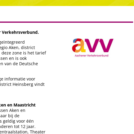
er Verkehrsverbund.
geïntegreerd
gio Aken, district
deze zone is het tarief
ssen en is ook
nen van de Deutsche
ige informatie voor
istrict Heinsberg vindt
ken en Maastricht
ussen Aken en
aar bij de
is geldig voor één
eren tot 12 jaar.
ntraalstation, Theater