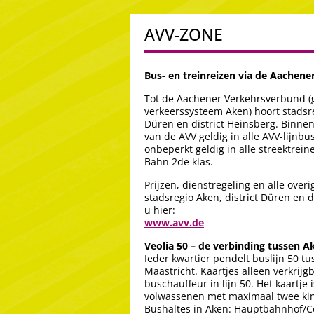
AVV-ZONE
Bus- en treinreizen via de Aachen
Tot de Aachener Verkehrsverbund (
verkeerssysteem Aken) hoort stadsre
Düren en district Heinsberg. Binnen 
van de AVV geldig in alle AVV-lijnbu
onbeperkt geldig in alle streektrei
Bahn 2de klas.
Prijzen, dienstregeling en alle over
stadsregio Aken, district Düren en d
u hier:
www.avv.de
Veolia 50 – de verbinding tussen A
Ieder kwartier pendelt buslijn 50 t
Maastricht. Kaartjes alleen verkrijgb
buschauffeur in lijn 50. Het kaartje 
volwassenen met maximaal twee kind
Bushaltes in Aken: Hauptbahnhof/Ce