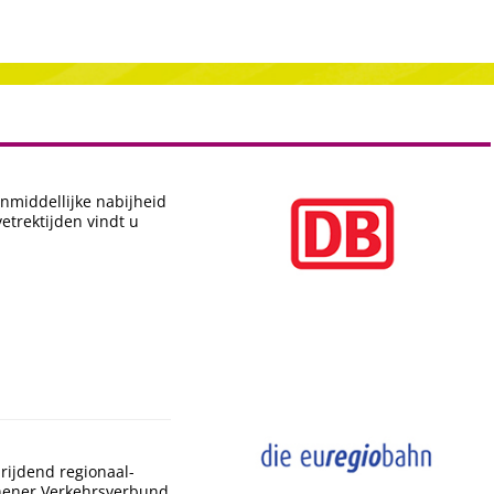
onmiddellijke nabijheid
etrektijden vindt u
rijdend regionaal-
chener Verkehrsverbund