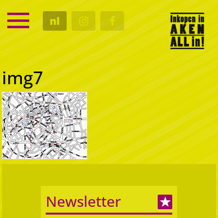
SERVICE
nl
KALENDER
CULTUUR
GASTRO
img7
Newsletter