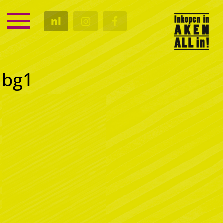
SERVICE
nl
KALENDER
CULTUUR
GASTRO
bg1