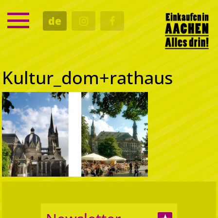
SERVICE
de
TERMINE
KULTUR
GASTRO
Kultur_dom+rathaus