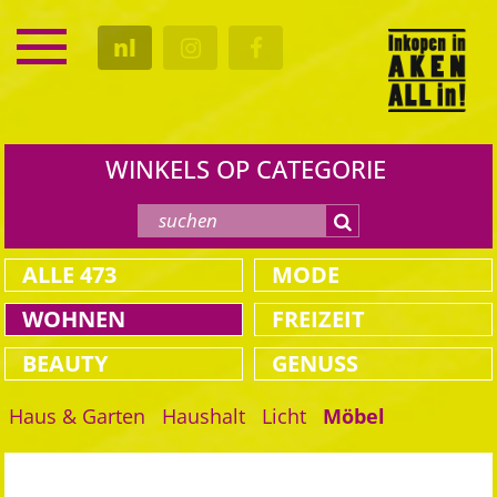
SERVICE
nl
KALENDER
CULTUUR
GASTRO
WINKELS OP CATEGORIE
ALLE
473
MODE
WOHNEN
FREIZEIT
BEAUTY
GENUSS
Haus & Garten
Haushalt
Licht
Möbel