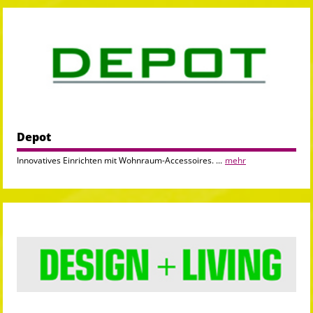
Depot
Innovatives Einrichten mit Wohnraum-Accessoires. ...
mehr