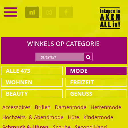
SERVICE
nl
KALENDER
CULTUUR
GASTRO
WINKELS OP CATEGORIE
ALLE
473
MODE
WOHNEN
FREIZEIT
BEAUTY
GENUSS
Accessoires
Brillen
Damenmode
Herrenmode
Hochzeits- & Abendmode
Hüte
Kindermode
Schmuck & Uhren
Schuhe
Second Hand