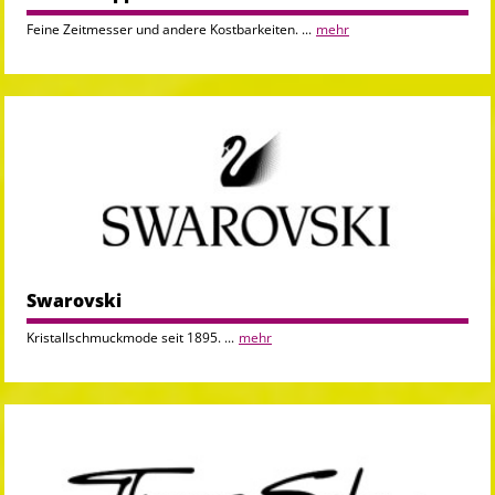
Feine Zeitmesser und andere Kostbarkeiten. ...
mehr
Swarovski
Kristallschmuckmode seit 1895. ...
mehr