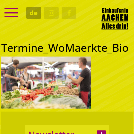
SERVICE
de
TERMINE
KULTUR
GASTRO
Termine_WoMaerkte_Bio