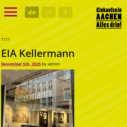
SERVICE
de
TERMINE
KULTUR
GASTRO
1111
EIA Kellermann
November 5th, 2025
by admin