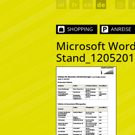
nl
fr
en
de
SHOPPING
ANREISE
Microsoft Word
Stand_1205201