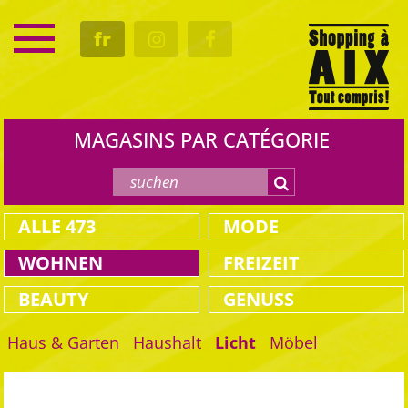
SERVICE
fr
RENDEZ-VOUS
CULTURE
GASTRO
MAGASINS PAR CATÉGORIE
ALLE
473
MODE
WOHNEN
FREIZEIT
BEAUTY
GENUSS
Haus & Garten
Haushalt
Licht
Möbel