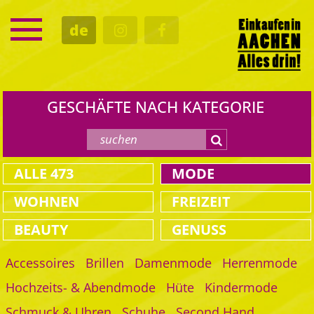
SERVICE
de
TERMINE
KULTUR
GASTRO
GESCHÄFTE NACH KATEGORIE
ALLE
473
MODE
WOHNEN
FREIZEIT
BEAUTY
GENUSS
Accessoires
Brillen
Damenmode
Herrenmode
Hochzeits- & Abendmode
Hüte
Kindermode
Schmuck & Uhren
Schuhe
Second Hand