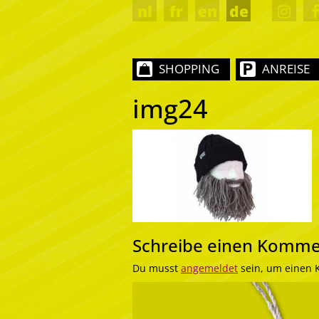
nl
fr
en
de
SHOPPING
ANREISE
img24
Schreibe einen Komme
Du musst
angemeldet
sein, um einen