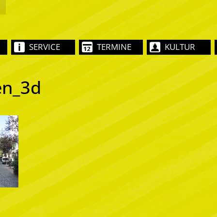
SERVICE
TERMINE
KULTUR
en_3d
_routen_3d