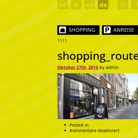
nl
fr
en
de
SHOPPING
ANREISE
1111
shopping_rout
Oktober 27th, 2016
by admin
Posted in
für
Kommentare deaktiviert
shopping