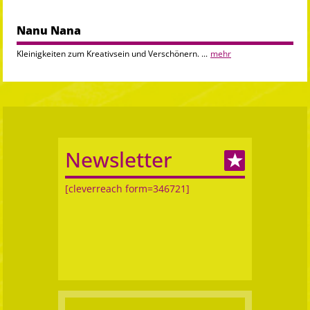
Nanu Nana
Kleinigkeiten zum Kreativsein und Verschönern. ...
mehr
Newsletter
[cleverreach form=346721]