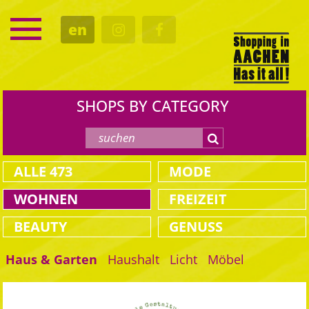
SERVICE
en
DATES
CULTURE
EATING OUT
SHOPS BY CATEGORY
ALLE
473
MODE
WOHNEN
FREIZEIT
BEAUTY
GENUSS
Haus & Garten
Haushalt
Licht
Möbel