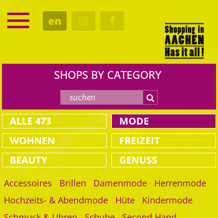
SERVICE
en
DATES
CULTURE
EATING OUT
SHOPS BY CATEGORY
ALLE
473
MODE
WOHNEN
FREIZEIT
BEAUTY
GENUSS
Accessoires
Brillen
Damenmode
Herrenmode
Hochzeits- & Abendmode
Hüte
Kindermode
Schmuck & Uhren
Schuhe
Second Hand