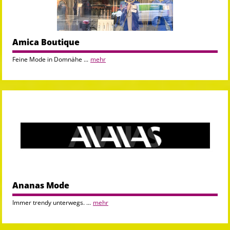
Amica Boutique
Feine Mode in Domnähe ...
mehr
Ananas Mode
Immer trendy unterwegs. ...
mehr