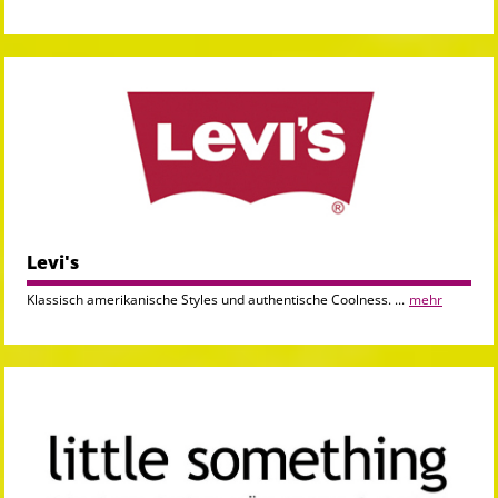
Levi's
Klassisch amerikanische Styles und authentische Coolness. ...
mehr