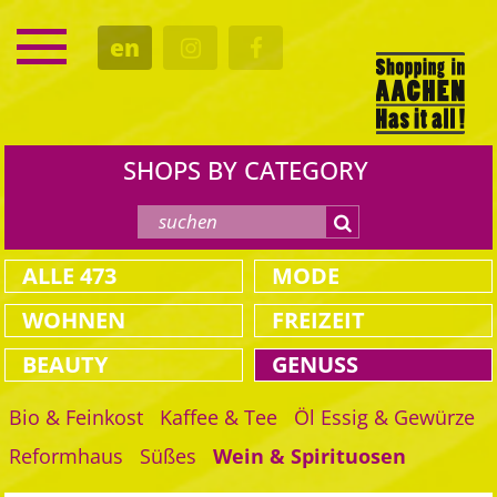
SERVICE
en
DATES
CULTURE
EATING OUT
SHOPS BY CATEGORY
ALLE
473
MODE
WOHNEN
FREIZEIT
BEAUTY
GENUSS
Bio & Feinkost
Kaffee & Tee
Öl Essig & Gewürze
Reformhaus
Süßes
Wein & Spirituosen