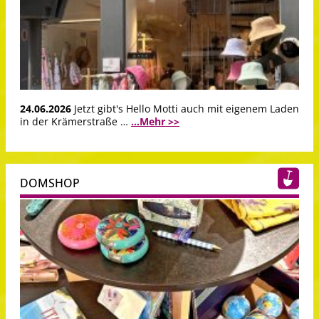
24.06.2026
Jetzt gibt's Hello Motti auch mit eigenem Laden
in der Krämerstraße …
...Mehr >>
DOMSHOP