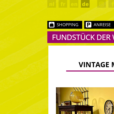
nl
fr
en
de
SHOPPING
ANREISE
FUNDSTÜCK DER
VINTAGE 