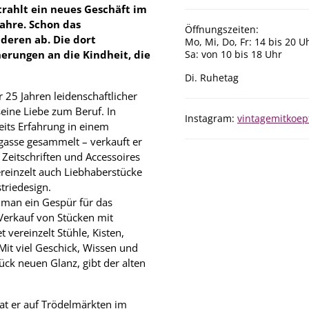
rahlt ein neues Geschäft im
Jahre. Schon das
Öffnungszeiten:
deren ab. Die dort
Mo, Mi, Do, Fr: 14 bis 20 U
erungen an die Kindheit, die
Sa: von 10 bis 18 Uhr
Di. Ruhetag
r 25 Jahren leidenschaftlicher
ine Liebe zum Beruf. In
Instagram:
vintagemitkoep
eits Erfahrung in einem
asse gesammelt – verkauft er
Zeitschriften und Accessoires
ereinzelt auch Liebhaberstücke
triedesign.
man ein Gespür für das
Verkauf von Stücken mit
t vereinzelt Stühle, Kisten,
Mit viel Geschick, Wissen und
ück neuen Glanz, gibt der alten
 hat er auf Trödelmärkten im