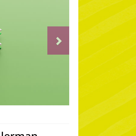
Next
llerman