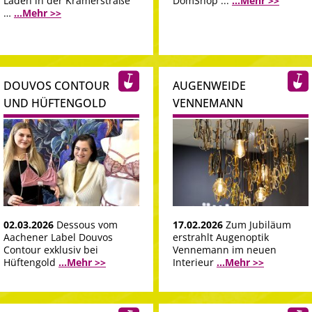
Laden in der Krämerstraße
DomShop ...
...Mehr >>
…
...Mehr >>
DOUVOS CONTOUR
AUGENWEIDE
UND HÜFTENGOLD
VENNEMANN
02.03.2026
Dessous vom
17.02.2026
Zum Jubiläum
Aachener Label Douvos
erstrahlt Augenoptik
Contour exklusiv bei
Vennemann im neuen
Hüftengold
...Mehr >>
Interieur
...Mehr >>