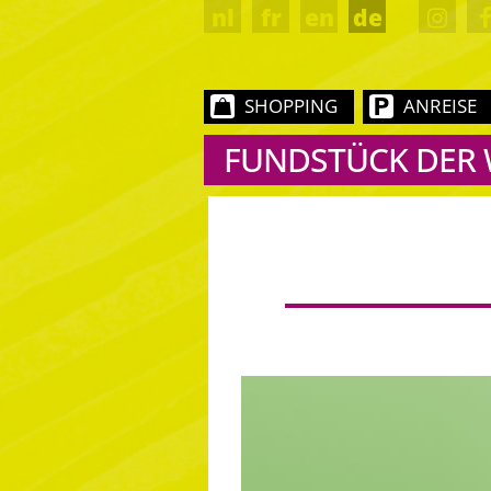
nl
fr
en
de
SHOPPING
ANREISE
FUNDSTÜCK DER