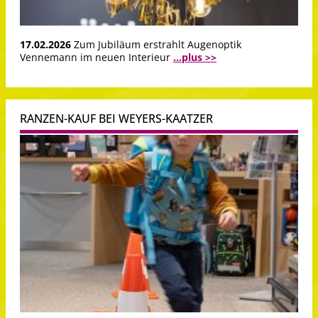
17.02.2026
Zum Jubiläum erstrahlt Augenoptik
Vennemann im neuen Interieur
...plus >>
RANZEN-KAUF BEI WEYERS-KAATZER