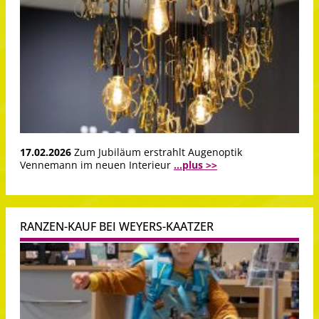
17.02.2026
Zum Jubiläum erstrahlt Augenoptik
Vennemann im neuen Interieur
...plus >>
RANZEN-KAUF BEI WEYERS-KAATZER