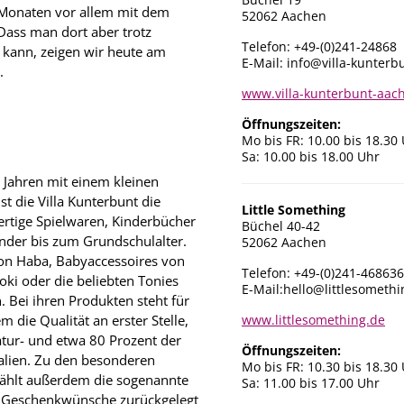
 Monaten vor allem mit dem
52062 Aachen
Dass man dort aber trotz
Telefon: +49-(0)241-24868
n kann, zeigen wir heute am
E-Mail:
info@villa-kunterb
.
www.villa-kunterbunt-aac
Öffnungszeiten:
Mo bis FR: 10.00 bis 18.30
Sa: 10.00 bis 18.00 Uhr
 Jahren mit einem kleinen
st die Villa Kunterbunt die
Little Something
ertige Spielwaren, Kinderbücher
Büchel 40-42
nder bis zum Grundschulalter.
52062 Aachen
 von Haba, Babyaccessoires von
Telefon: +49-(0)241-46863
oki oder die beliebten Tonies
E-Mail:
hello@littlesomethi
n. Bei ihren Produkten steht für
m die Qualität an erster Stelle,
www.littlesomething.de
atur- und etwa 80 Prozent der
Öffnungszeiten:
alien. Zu den besonderen
Mo bis FR: 10.30 bis 18.30
zählt außerdem die sogenannte
Sa: 11.00 bis 17.00 Uhr
e Geschenkwünsche zurückgelegt