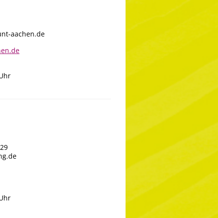
unt-aachen.de
hen.de
 Uhr
629
ng.de
 Uhr