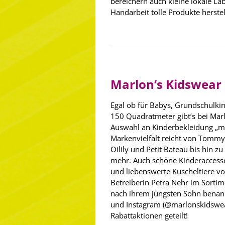
bereichern auch kleine lokale Lab
Handarbeit tolle Produkte herstel
Marlon’s Kidswear
Egal ob für Babys, Grundschulki
150 Quadratmeter gibt’s bei Marl
Auswahl an Kinderbekleidung „mit
Markenvielfalt reicht von Tommy 
Oilily und Petit Bateau bis hin 
mehr. Auch schöne Kinderaccesso
und liebenswerte Kuscheltiere von
Betreiberin Petra Nehr im Sortim
nach ihrem jüngsten Sohn benann
und Instagram (@marlonskidswea
Rabattaktionen geteilt!