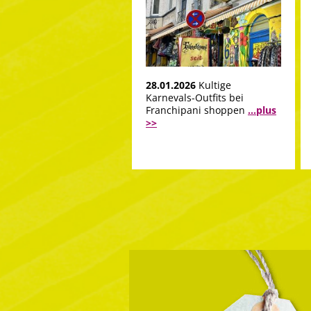
28.01.2026
Kultige
Karnevals-Outfits bei
Franchipani shoppen
...plus
>>