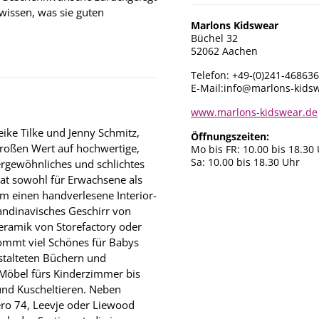
wissen, was sie guten
Marlons Kidswear
Büchel 32
52062 Aachen
Telefon: +49-(0)241-46863
E-Mail:
info@marlons-kids
www.marlons-kidswear.de
eike Tilke und Jenny Schmitz,
Öffnungszeiten:
großen Wert auf hochwertige,
Mo bis FR: 10.00 bis 18.30
Sa: 10.00 bis 18.30 Uhr
ergewöhnliches und schlichtes
hat sowohl für Erwachsene als
um einen handverlesene Interior-
kandinavisches Geschirr von
eramik von Storefactory oder
ommt viel Schönes für Babys
estalteten Büchern und
 Möbel fürs Kinderzimmer bis
und Kuscheltieren. Neben
ro 74, Leevje oder Liewood