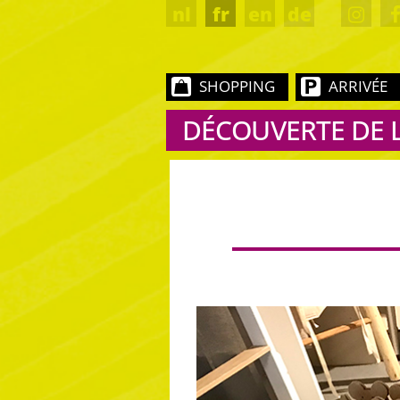
nl
fr
en
de
SHOPPING
ARRIVÉE
DÉCOUVERTE DE 