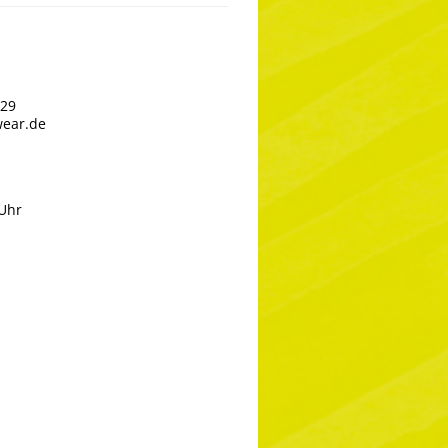
629
wear.de
 Uhr