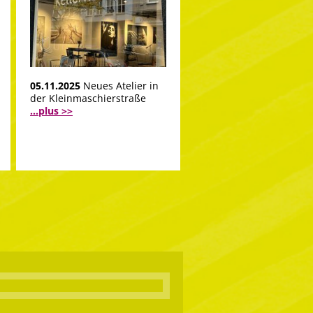
05.11.2025
Neues Atelier in
der Kleinmaschierstraße
...plus >>