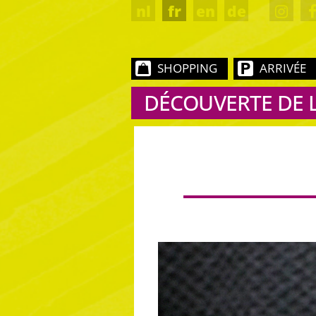
nl
fr
en
de
SHOPPING
ARRIVÉE
DÉCOUVERTE DE 