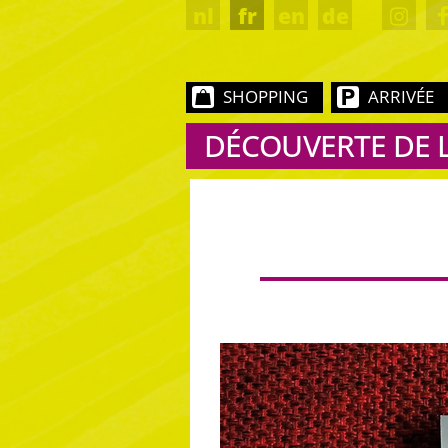
nl
fr
en
de
SHOPPING
ARRIVÉE
DÉCOUVERTE DE 