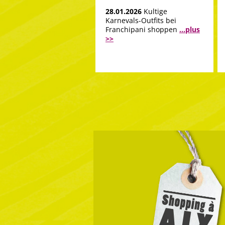
28.01.2026
Kultige
Karnevals-Outfits bei
Franchipani shoppen
...plus
>>