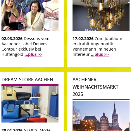
02.03.2026
Dessous vom
17.02.2026
Zum Jubiläum
Aachener Label Douvos
erstrahlt Augenoptik
Contour exklusiv bei
Vennemann im neuen
Hüftengold
...plus >>
Interieur
...plus >>
DREAM STORE AACHEN
AACHENER
WEIHNACHTSMARKT
2025
20.01.2026
Graffiti, Mode,