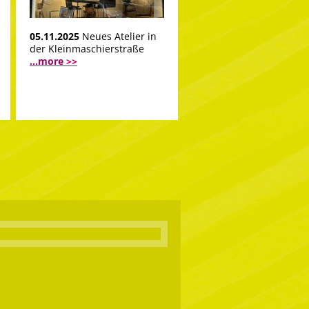
05.11.2025
Neues Atelier in
der Kleinmaschierstraße
...more >>