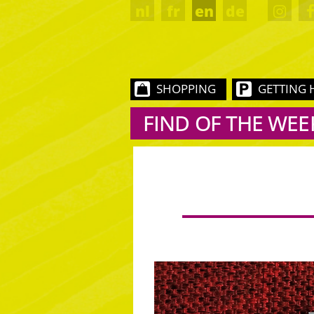
nl
fr
en
de
SHOPPING
GETTING 
FIND OF THE WEE