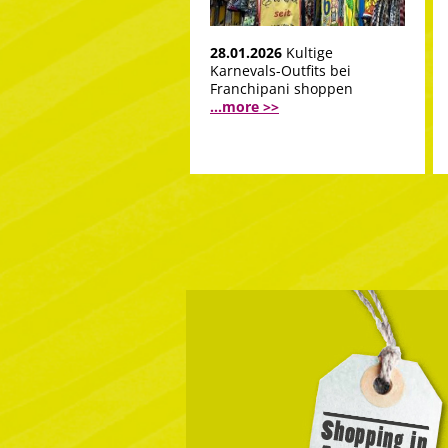
28.01.2026
Kultige
Karnevals-Outfits bei
Franchipani shoppen
...more >>