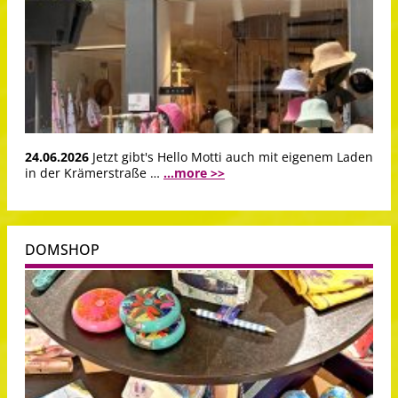
24.06.2026
Jetzt gibt's Hello Motti auch mit eigenem Laden
in der Krämerstraße …
...more >>
DOMSHOP