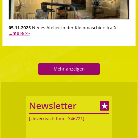
05.11.2025
Neues Atelier in der Kleinmaschierstraße
...more >>
Mehr anzeigen
Newsletter
[cleverreach form=346721]