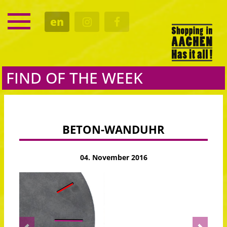
SERVICE
en
DATES
CULTURE
EATING OUT
FIND OF THE WEEK
BETON-WANDUHR
04. November 2016
Previous
Next