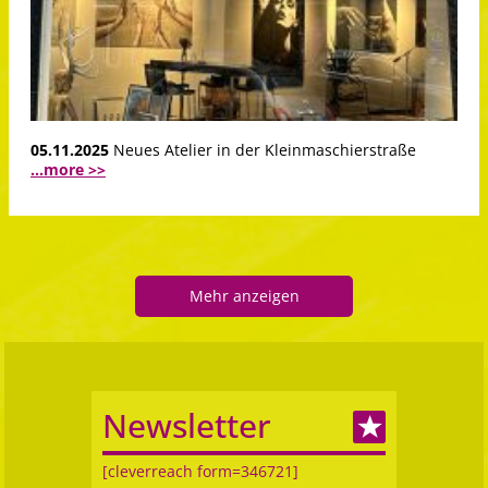
05.11.2025
Neues Atelier in der Kleinmaschierstraße
...more >>
Mehr anzeigen
Newsletter
[cleverreach form=346721]