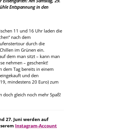
er Elisengarten: Am Samstag, 29.
stühle Entspannung in den
schen 11 und 16 Uhr laden die
achen“ nach dem
fenstertour durch die
hillen im Grünen ein.
 auf dem man sitzt – kann man
use nehmen – geschenkt!
n dem Tag bereits in einem
 eingekauft und den
019, mindestens 20 Euro) zum
n doch gleich noch mehr Spaß!
nd 27. Juni werden auf
nserem
Instagram-Account