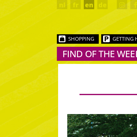
nl
fr
en
de
SHOPPING
GETTING 
FIND OF THE WEE