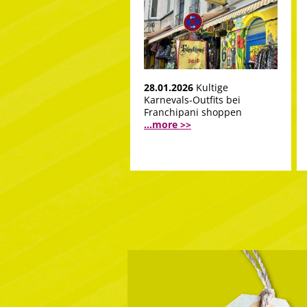
28.01.2026
Kultige
Karnevals-Outfits bei
Franchipani shoppen
...more >>