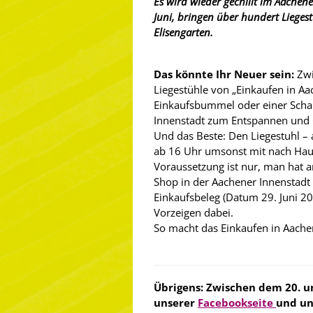
Es wird wieder gechillt im Aachen
Juni, bringen über hundert Liege
Elisengarten.
Das könnte Ihr Neuer sein:
Zwi
Liegestühle von „Einkaufen in A
Einkaufsbummel oder einer Schau
Innenstadt zum Entspannen und C
Und das Beste: Den Liegestuhl –
ab 16 Uhr umsonst mit nach Ha
Voraussetzung ist nur, man hat a
Shop in der Aachener Innenstadt
Einkaufsbeleg (Datum 29. Juni 2
Vorzeigen dabei.
So macht das Einkaufen in Aache
Übrigens: Zwischen dem 20. u
unserer
Facebookseite
und u