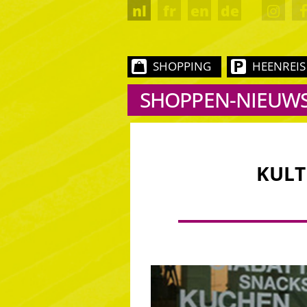
nl
fr
en
de
SHOPPING
HEENREIS
SHOPPEN-NIEUW
KULT