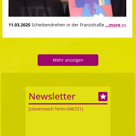
11.03.2025
Scheibendrehen in der Franzstraße
...more >>
Mehr anzeigen
Newsletter
[cleverreach form=346721]