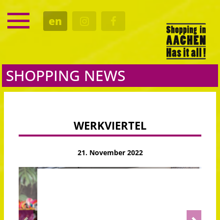
SERVICE
en
DATES
CULTURE
EATING OUT
SHOPPING NEWS
WERKVIERTEL
21. November 2022
Previous
Next