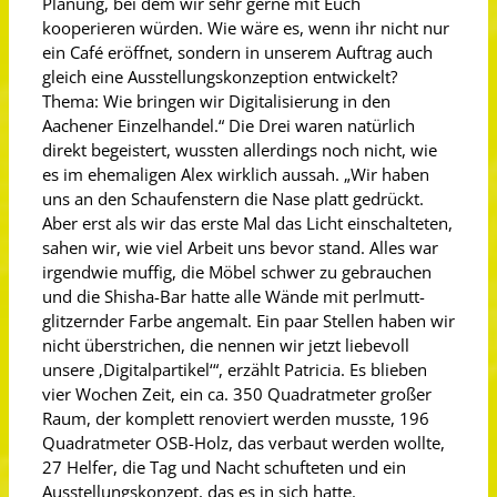
Planung, bei dem wir sehr gerne mit Euch
kooperieren würden. Wie wäre es, wenn ihr nicht nur
ein Café eröffnet, sondern in unserem Auftrag auch
gleich eine Ausstellungskonzeption entwickelt?
Thema: Wie bringen wir Digitalisierung in den
Aachener Einzelhandel.“ Die Drei waren natürlich
direkt begeistert, wussten allerdings noch nicht, wie
es im ehemaligen Alex wirklich aussah. „Wir haben
uns an den Schaufenstern die Nase platt gedrückt.
Aber erst als wir das erste Mal das Licht einschalteten,
sahen wir, wie viel Arbeit uns bevor stand. Alles war
irgendwie muffig, die Möbel schwer zu gebrauchen
und die Shisha-Bar hatte alle Wände mit perlmutt-
glitzernder Farbe angemalt. Ein paar Stellen haben wir
nicht überstrichen, die nennen wir jetzt liebevoll
unsere ‚Digitalpartikel‘“, erzählt Patricia. Es blieben
vier Wochen Zeit, ein ca. 350 Quadratmeter großer
Raum, der komplett renoviert werden musste, 196
Quadratmeter OSB-Holz, das verbaut werden wollte,
27 Helfer, die Tag und Nacht schufteten und ein
Ausstellungskonzept, das es in sich hatte.