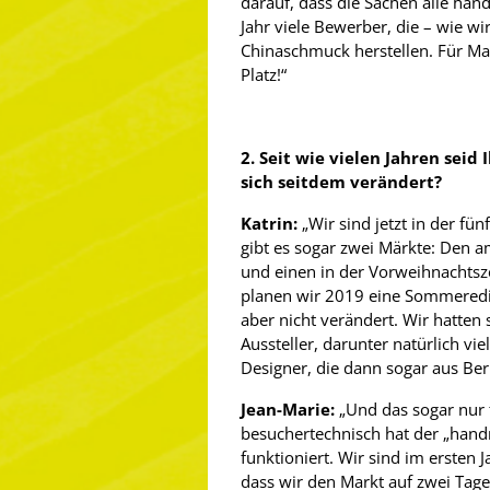
darauf, dass die Sachen alle han
Jahr viele Bewerber, die – wie wi
Chinaschmuck herstellen. Für M
Platz!“
2. Seit wie vielen Jahren seid 
sich seitdem verändert?
Katrin:
„Wir sind jetzt in der fü
gibt es sogar zwei Märkte: De
und einen in der Vorweihnachts
planen wir 2019 eine Sommerediti
aber nicht verändert. Wir hatten
Aussteller, darunter natürlich v
Designer, die dann sogar aus Berl
Jean-Marie:
„Und das sogar nur 
besuchertechnisch hat der „hand
funktioniert. Wir sind im ersten J
dass wir den Markt auf zwei Tage