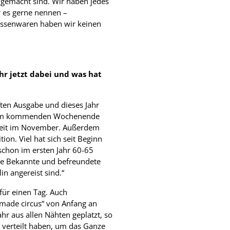
dgemacht sind. Wir haben jedes
r es gerne nennen –
assenwaren haben wir keinen
Ihr jetzt dabei und was hat
nften Ausgabe und dieses Jahr
n am kommenden Wochenende
zeit im November. Außerdem
on. Viel hat sich seit Beginn
 schon im ersten Jahr 60-65
iele Bekannte und befreundete
in angereist sind.“
für einen Tag. Auch
made circus“ von Anfang an
ahr aus allen Nähten geplatzt, so
 verteilt haben, um das Ganze