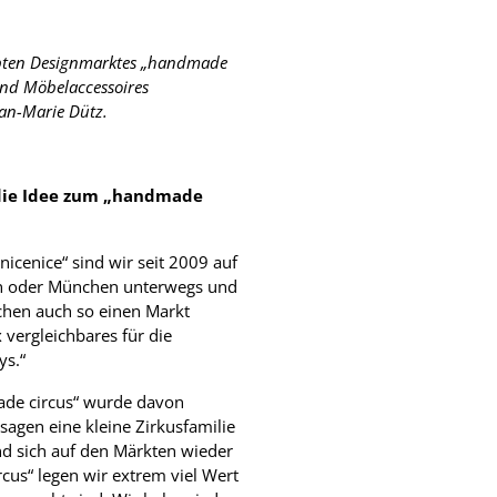
ebten Designmarktes „handmade
und Möbelaccessoires
ean-Marie Dütz.
f die Idee zum „handmade
icenice“ sind wir seit 2009 auf
ln oder München unterwegs und
achen auch so einen Markt
x vergleichbares für die
ys.“
de circus“ wurde davon
usagen eine kleine Zirkusfamilie
und sich auf den Märkten wieder
rcus“ legen wir extrem viel Wert