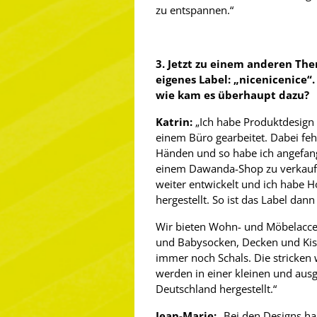
zu entspannen.“
3. Jetzt zu einem anderen The
eigenes Label: „nicenicenice“.
wie kam es überhaupt dazu?
Katrin:
„Ich habe Produktdesign 
einem Büro gearbeitet. Dabei fehl
Händen und so habe ich angefan
einem Dawanda-Shop zu verkaufe
weiter entwickelt und ich habe 
hergestellt. So ist das Label dan
Wir bieten Wohn- und Möbelacces
und Babysocken, Decken und Kis
immer noch Schals. Die stricken w
werden in einer kleinen und aus
Deutschland hergestellt.“
Jean-Marie:
„Bei den Designs ha