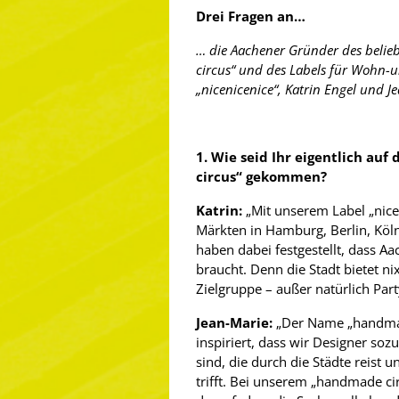
Drei Fragen an…
… die Aachener Gründer des beli
circus“ und des Labels für Wohn-
„nicenicenice“, Katrin Engel und J
1. Wie seid Ihr eigentlich au
circus“ gekommen?
Katrin:
„Mit unserem Label „nicen
Märkten in Hamburg, Berlin, Kö
haben dabei festgestellt, dass A
braucht. Denn die Stadt bietet ni
Zielgruppe – außer natürlich Part
Jean-Marie:
„Der Name „handma
inspiriert, dass wir Designer soz
sind, die durch die Städte reist 
trifft. Bei unserem „handmade ci