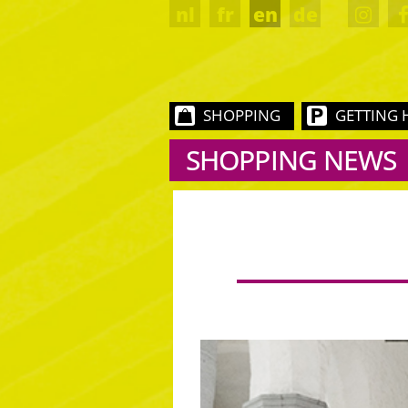
nl
fr
en
de
SHOPPING
GETTING 
SHOPPING NEWS