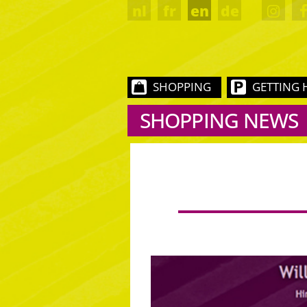
nl
fr
en
de
SHOPPING
GETTING 
SHOPPING NEWS