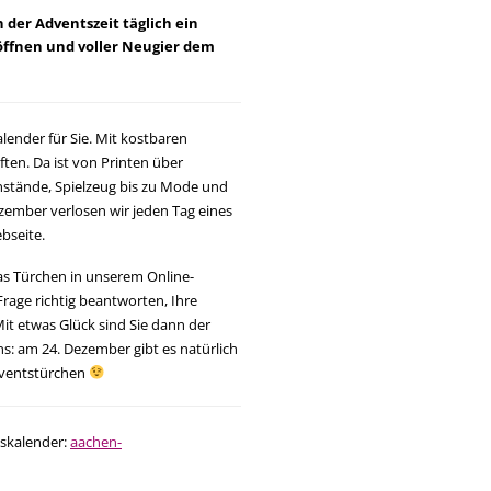
 der Adventszeit täglich ein
öffnen und voller Neugier dem
lender für Sie. Mit kostbaren
en. Da ist von Printen über
nstände, Spielzeug bis zu Mode und
Dezember verlosen wir jeden Tag eines
bseite.
das Türchen in unserem Online-
Frage richtig beantworten, Ihre
t etwas Glück sind Sie dann der
ns: am 24. Dezember gibt es natürlich
dventstürchen
tskalender:
aachen-