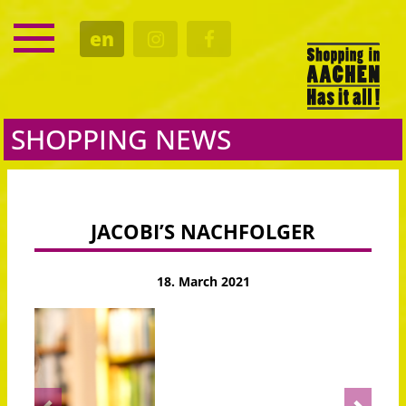
SERVICE
en
DATES
CULTURE
EATING OUT
SHOPPING NEWS
JACOBI’S NACHFOLGER
18. March 2021
Previous
Next