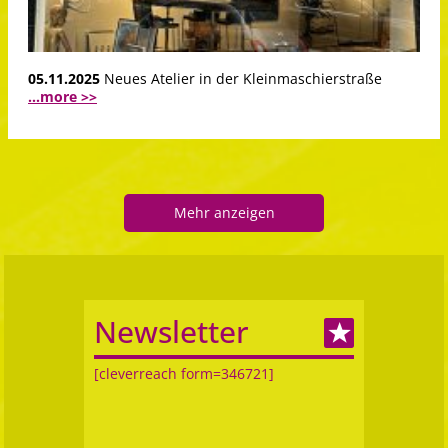
05.11.2025
Neues Atelier in der Kleinmaschierstraße
...more >>
Mehr anzeigen
Newsletter
[cleverreach form=346721]