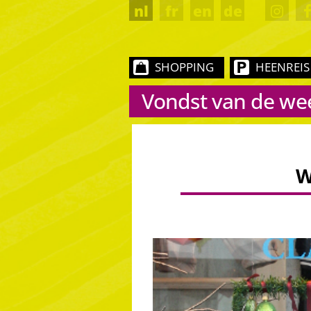
nl
fr
en
de
SHOPPING
HEENREIS
Vondst van de we
W