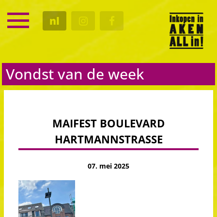
SERVICE
nl
KALENDER
CULTUUR
GASTRO
Vondst van de week
MAIFEST BOULEVARD
HARTMANNSTRASSE
07. mei 2025