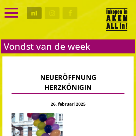
SERVICE
nl
KALENDER
CULTUUR
GASTRO
Vondst van de week
NEUERÖFFNUNG
HERZKÖNIGIN
26. februari 2025