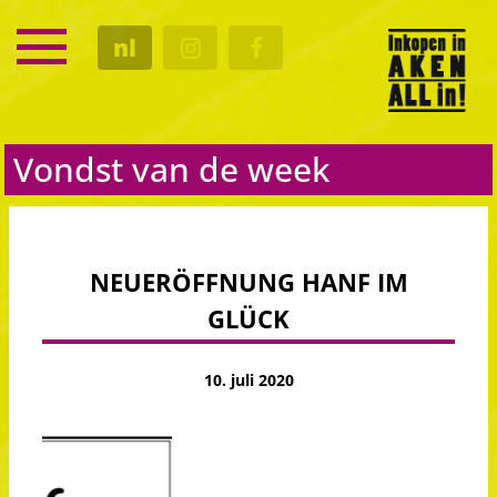
SERVICE
nl
KALENDER
CULTUUR
GASTRO
Vondst van de week
NEUERÖFFNUNG HANF IM
GLÜCK
10. juli 2020