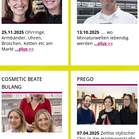
25.11.2025
Ohrringe,
13.10.2025
.... wo
Armbänder, Uhren,
Miniaturwelten lebendig
Broschen, Ketten etc am
werden
...plus >>
Markt
...plus >>
COSMETIC BEATE
PREGO
BULANG
07.04.2025
Zeitlos stylischer
Chic in der Hartmannstraße