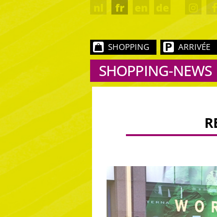
nl
fr
en
de
SHOPPING
ARRIVÉE
SHOPPING-NEWS
R