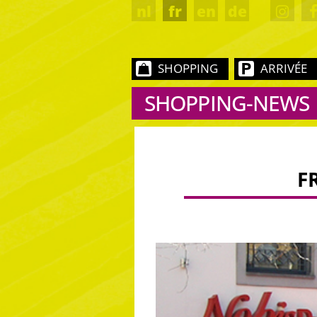
nl
fr
en
de
SHOPPING
ARRIVÉE
SHOPPING-NEWS
F