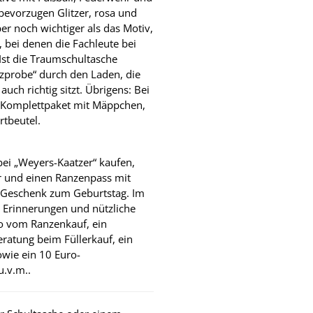
bevorzugen Glitzer, rosa und
er noch wichtiger als das Motiv,
 bei denen die Fachleute bei
Ist die Traumschultasche
itzprobe“ durch den Laden, die
uch richtig sitzt. Übrigens: Bei
im Komplettpaket mit Mäppchen,
rtbeutel.
 bei „Weyers-Kaatzer“ kaufen,
r und einen Ranzenpass mit
em Geschenk zum Geburtstag. Im
 Erinnerungen und nützliche
o vom Ranzenkauf, ein
eratung beim Füllerkauf, ein
owie ein 10 Euro-
u.v.m..