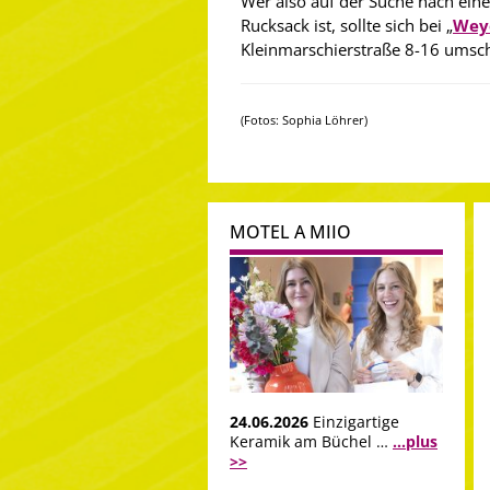
Wer also auf der Suche nach ein
Rucksack ist, sollte sich bei „
Weye
Kleinmarschierstraße 8-16 umsc
(Fotos: Sophia Löhrer)
MOTEL A MIIO
24.06.2026
Einzigartige
Keramik am Büchel …
...plus
>>