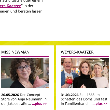
er Schultasche oder einem
rs-Kaatzer
“
in der
hauen und beraten lassen.
MISS NEWMAN
WEYERS-KAATZER
26.05.2026
Der Concept
31.03.2026
Seit 1865 im
Store von Anja Neumann in
Schatten des Doms und fest
der Jakobstraße …
...plus >>
in Familienhand ...
...plus >>