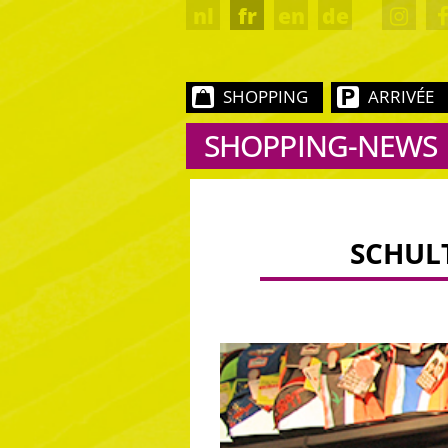
nl
fr
en
de
SHOPPING
ARRIVÉE
SHOPPING-NEWS
SCHUL