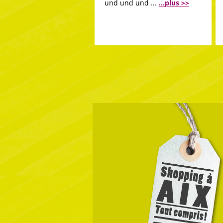
und und und ...
...plus >>