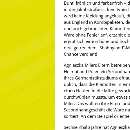
Bunt, fröhlich und farbenfroh – 
in der Jakobstraße ist kein typi
wird keine Kleidung angekauft,
aus England in Kombipaketen, di
und auch gebrauchten Klamotten
Ware ohne Fehler an“, erzählt die
ergibt sich eine schöne und hoch
neu, getreu dem „Shabbyland“-Mot
Chance verdient!
Agnieszka Milers Eltern betreiben
Heimatland Polen ein Secondhand
ihres Germanistikstudiums oft au
üblich, dass die Klamotten in e
einen Haufen in die Mitte gewor
durchwühlen musste, um etwas zu
Miler. Das wollten ihre Eltern ä
Secondhandgeschäft die Ware na
sortiert. An dem Beispiel orientier
Sechseinhalb Jahre hat Agnieszka