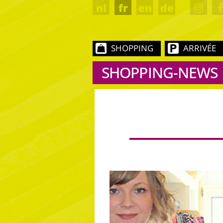
nl
fr
en
de
SHOPPING
ARRIVÉE
SHOPPING-NEWS