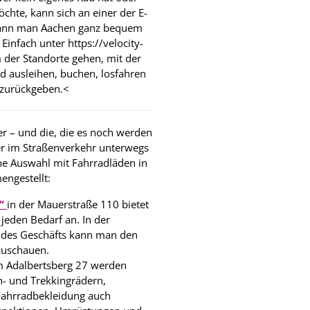
chte, kann sich an einer der E-
o kann man Aachen ganz bequem
infach unter https://velocity-
m der Standorte gehen, mit der
d ausleihen, buchen, losfahren
 zurückgeben.
<
r – und die, die es noch werden
er im Straßenverkehr unterwegs
ne Auswahl mit Fahrradläden in
ngestellt:
e“
in der Mauerstraße 110 bietet
jeden Bedarf an. In der
s des Geschäfts kann man den
 zuschauen.
 Adalbertsberg 27 werden
- und Trekkingrädern,
 Fahrradbekleidung auch