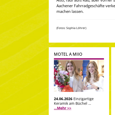
Also, rauf aufs Rad, aber vorher 
Aachener Fahrradgeschäfte verke
machen lassen.
(Fotos: Sophia Löhrer)
MOTEL A MIIO
24.06.2026
Einzigartige
Keramik am Büchel …
...Mehr >>