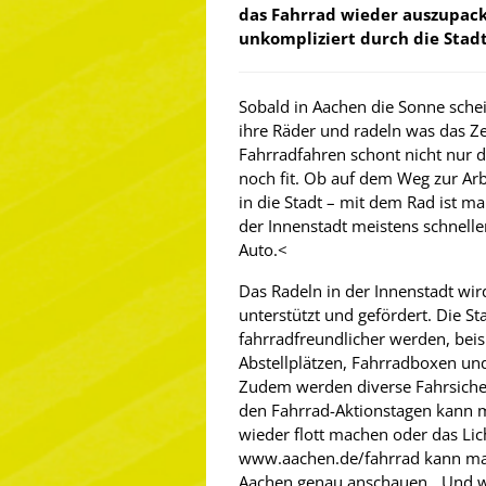
das Fahrrad wieder auszupac
unkompliziert durch die Stadt 
Sobald in Aachen die Sonne schei
ihre Räder und radeln was das Ze
Fahrradfahren schont nicht nur 
noch fit. Ob auf dem Weg zur Ar
in die Stadt – mit dem Rad ist ma
der Innenstadt meistens schnelle
Auto.
<
Das Radeln in der Innenstadt wir
unterstützt und gefördert. Die S
fahrradfreundlicher werden, bei
Abstellplätzen, Fahrradboxen un
Zudem werden diverse Fahrsicher
den Fahrrad-Aktionstagen kann m
wieder flott machen oder das Lic
www.aachen.de/fahrrad kann man
Aachen genau anschauen. Und we