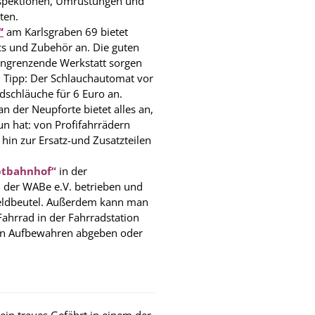
nspektionen, Umrüstungen und
ten.
“
am Karlsgraben 69 bietet
cs und Zubehör an. Die guten
angrenzende Werkstatt sorgen
r. Tipp: Der Schlauchautomat vor
dschläuche für 6 Euro an.
n der Neupforte bietet alles an,
n hat: von Profifahrrädern
hin zur Ersatz-und Zusatzteilen
ptbahnhof“
in der
 der WABe e.V. betrieben und
Geldbeutel. Außerdem kann man
Fahrrad in der Fahrradstation
en Aufbewahren abgeben oder