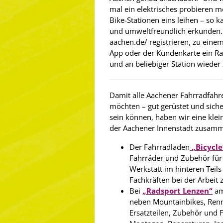
mal ein elektrisches probieren mö
Bike-Stationen eins leihen – s
und umweltfreundlich erkunden. E
aachen.de/ registrieren, zu eine
App oder der Kundenkarte ein Ra
und an beliebiger Station wieder
Damit alle Aachener Fahrradfahre
möchten – gut gerüstet und sich
sein können, haben wir eine klei
der Aachener Innenstadt zusamme
Der Fahrradladen
„Bicycl
Fahrräder und Zubehör für 
Werkstatt im hinteren Teil
Fachkräften bei der Arbeit
Bei
„Radsport Lenzen“
am
neben Mountainbikes, Renn
Ersatzteilen, Zubehör und