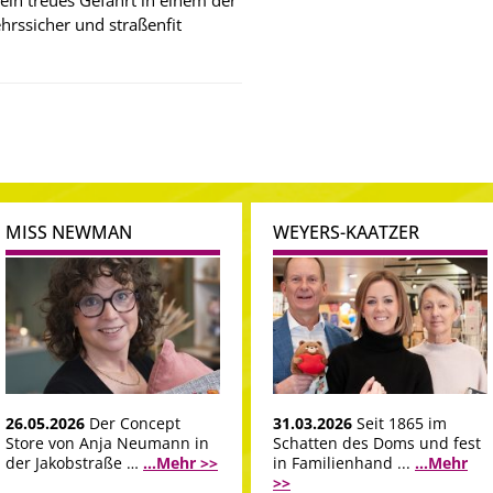
sein treues Gefährt in einem der
hrssicher und straßenfit
MISS NEWMAN
WEYERS-KAATZER
26.05.2026
Der Concept
31.03.2026
Seit 1865 im
Store von Anja Neumann in
Schatten des Doms und fest
der Jakobstraße …
...Mehr >>
in Familienhand ...
...Mehr
>>