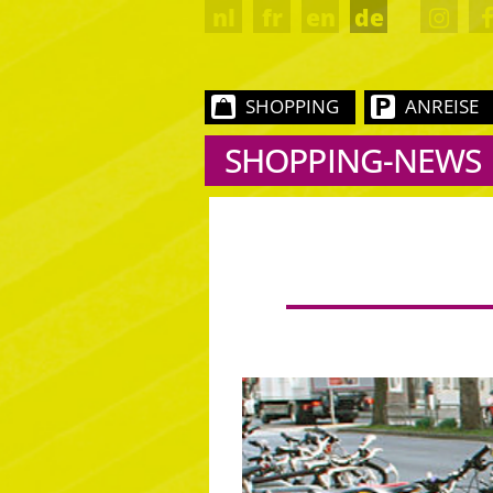
nl
fr
en
de
SHOPPING
ANREISE
SHOPPING-NEWS