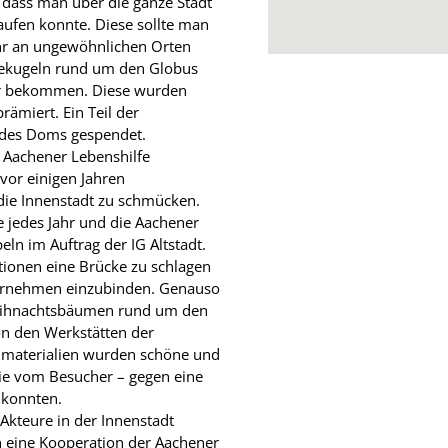
 dass man über die ganze Stadt
aufen konnte. Diese sollte man
hr an ungewöhnlichen Orten
eekugeln rund um den Globus
der bekommen. Diese wurden
ämiert. Ein Teil der
 des Doms gespendet.
 Aachener Lebenshilfe
or einigen Jahren
ie Innenstadt zu schmücken.
e jedes Jahr und die Aachener
ln im Auftrag der IG Altstadt.
tionen eine Brücke zu schlagen
ernehmen einzubinden. Genauso
eihnachtsbäumen rund um den
n den Werkstätten der
llmaterialien wurden schöne und
 die vom Besucher – gegen eine
konnten.
Akteure in der Innenstadt
 eine Kooperation der Aachener