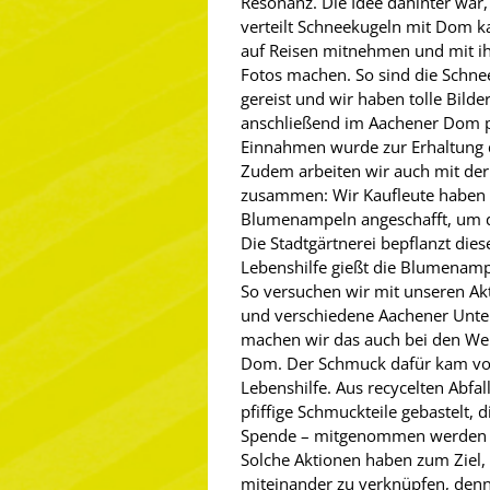
Resonanz. Die Idee dahinter war,
verteilt Schneekugeln mit Dom k
auf Reisen mitnehmen und mit i
Fotos machen. So sind die Schn
gereist und wir haben tolle Bil
anschließend im Aachener Dom pr
Einnahmen wurde zur Erhaltung
Zudem arbeiten wir auch mit der
zusammen: Wir Kaufleute haben v
Blumenampeln angeschafft, um d
Die Stadtgärtnerei bepflanzt dies
Lebenshilfe gießt die Blumenampe
So versuchen wir mit unseren Ak
und verschiedene Aachener Unt
machen wir das auch bei den W
Dom. Der Schmuck dafür kam vo
Lebenshilfe. Aus recycelten Abfa
pfiffige Schmuckteile gebastelt,
Spende – mitgenommen werden 
Solche Aktionen haben zum Ziel, 
miteinander zu verknüpfen, denn