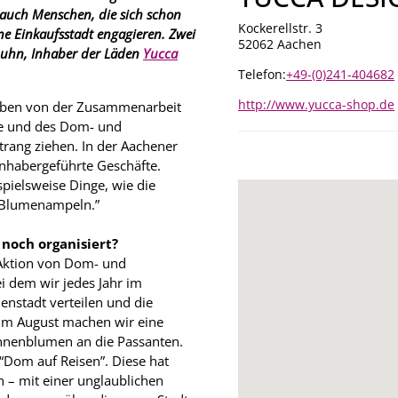
 auch Menschen, die sich schon
Kockerellstr. 3
ne Einkaufsstadt engagieren. Zwei
52062 Aachen
Luhn, Inhaber der Läden
Yucca
Telefon:
+49-(0)241-404682
http://www.yucca-shop.de
leben von der Zusammenarbeit
ße und des Dom- und
Strang ziehen. In der Aachener
 inhabergeführte Geschäfte.
pielsweise Dinge, wie die
 Blumenampeln.”
noch organisiert?
Aktion von Dom- und
ei dem wir jedes Jahr im
enstadt verteilen und die
im August machen wir eine
onnenblumen an die Passanten.
 “Dom auf Reisen”. Diese hat
 – mit einer unglaublichen