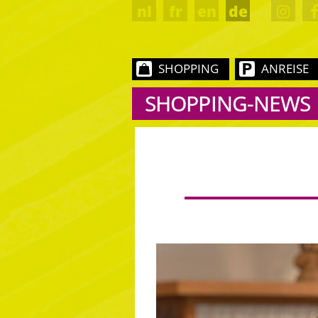
nl
fr
en
de
SHOPPING
ANREISE
SHOPPING-NEWS